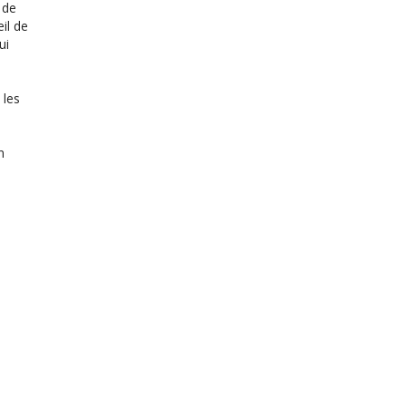
 de
il de
ui
 les
n