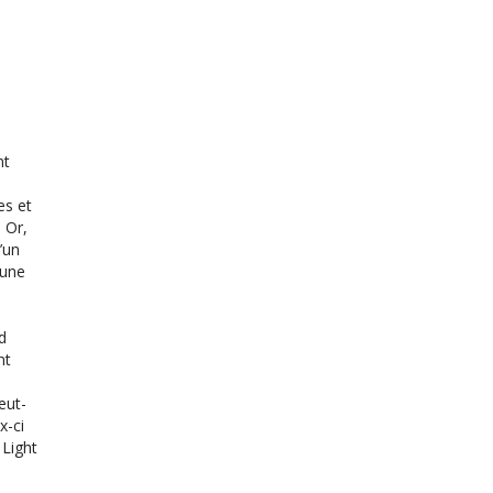
nt
es et
 Or,
d’un
cune
d
nt
eut-
x-ci
 Light