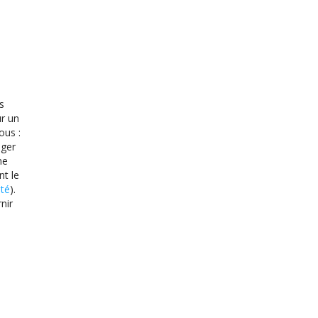
s
ur un
ous :
iger
ne
nt le
êté
).
nir