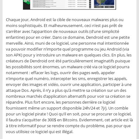
Chaque jour, Android est la cible de nouveaux malwares plus ou
moins sophistiqués. Et malheureusement, ceci n’est pas prêt de
s’arrêter avec l’apparition de nouveaux outils (d’une simplicité
enfantine) pour en créer. Dans ce domaine, Dendroid est une petite
merveille. Ainsi, muni de ce logiciel, une personne mal intentionnée
va pouvoir modifier n’importe quel programme ou jeu Android (via
son APK) pour y introduire un malware en quelques clics. En plus, les
créateurs de Dendroid ont été particulièrement imaginatifs puisque
les possibilités sont énormes, un malware créé via ce logiciel pourra
notamment : effacer les logs, ouvrir des pages web, appeler
n’importe quel numéro, intercepter les sms, enregistrer les appels,
envoyer des images et vidéo, ouvrir une application, participer à une
attaque Dos. Après, il n’y a plus qu’à mettre sa création sur un des
nombreux marchés d’application alternatifs pour voir sa création se
répandre. Plus fort encore, les personnes derrière ce logiciel
fournissent même un support disponible 24h/24 et 7j/j. Un comble
pour un logiciel pirate ! Quoi qu’il en soit, pour se procurer ce logiciel,
il faudra s’acquitter de 300$ en Bitcoins. Evidemment, cet article est là
à titre informatif pour se rendre compte du problème, pas pour que
vous utilisiez ce logiciel qui est illégal.