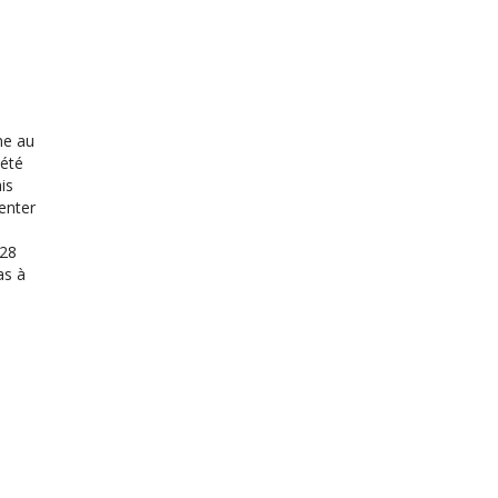
ne au
 été
is
senter
 28
as à