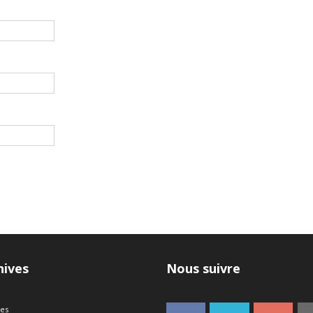
hives
Nous suivre
ves