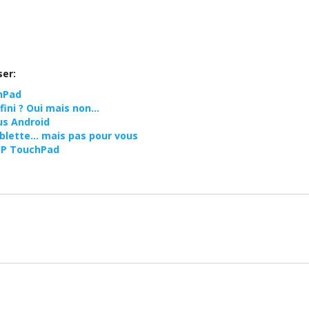
ser:
chPad
 fini ? Oui mais non…
us Android
ablette… mais pas pour vous
HP TouchPad