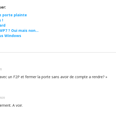
ser:
ce porte plainte
 !
ard
WP7 ? Oui mais non…
ous Windows
n
ec un F2P et fermer la porte sans avoir de compte a rendre? »
min
ment. A voir.