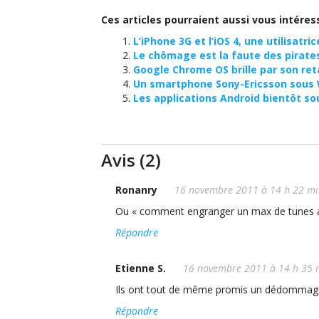
Ces articles pourraient aussi vous intéres
L’iPhone 3G et l’iOS 4, une utilisatri
Le chômage est la faute des pirates
Google Chrome OS brille par son ret
Un smartphone Sony-Ericsson sous 
Les applications Android bientôt s
Avis (2)
Ronanry
16 novembre 2011 à 14 h 22 mi
Ou « comment engranger un max de tunes av
Répondre
Etienne S.
16 novembre 2011 à 14 h 35 
Ils ont tout de même promis un dédommage
Répondre