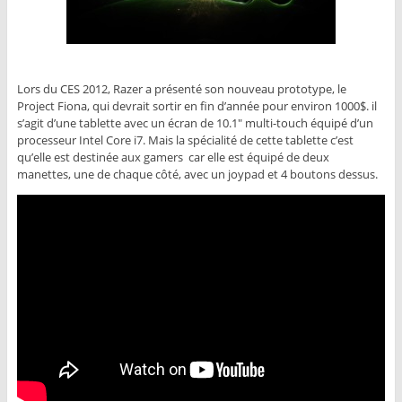
Lors du CES 2012, Razer a présenté son nouveau prototype, le
Project Fiona, qui devrait sortir en fin d’année pour environ 1000$. il
s’agit d’une tablette avec un écran de 10.1″ multi-touch équipé d’un
processeur Intel Core i7. Mais la spécialité de cette tablette c’est
qu’elle est destinée aux gamers car elle est équipé de deux
manettes, une de chaque côté, avec un joypad et 4 boutons dessus.