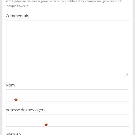
Votre adresse de messagerie ne sera pas publiée.
Les champs obligatoires sont
indiqués avec
*
Commentaire
Nom
*
Adresse de messagerie
*
Site web