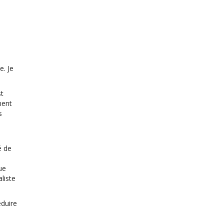
e. Je
st
ment
s
é de
ue
liste
éduire