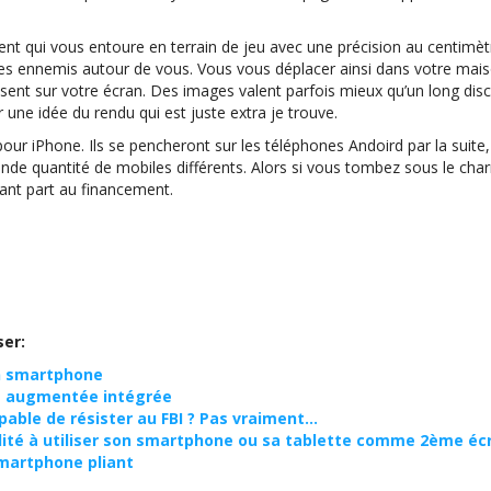
ent qui vous entoure en terrain de jeu avec une précision au centimèt
 des ennemis autour de vous. Vous vous déplacer ainsi dans votre mai
issent sur votre écran. Des images valent parfois mieux qu’un long dis
 une idée du rendu qui est juste extra je trouve.
ur iPhone. Ils se pencheront sur les téléphones Andoird par la suite
ande quantité de mobiles différents. Alors si vous tombez sous le cha
nant part au financement.
ser:
on smartphone
ité augmentée intégrée
able de résister au FBI ? Pas vraiment…
lité à utiliser son smartphone ou sa tablette comme 2ème éc
martphone pliant