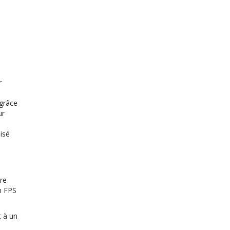
r
 grâce
ur
isé
re
un FPS
t à un