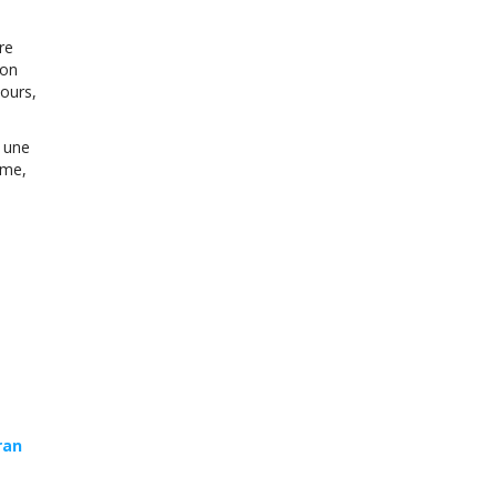
re
son
cours,
, une
rme,
ran