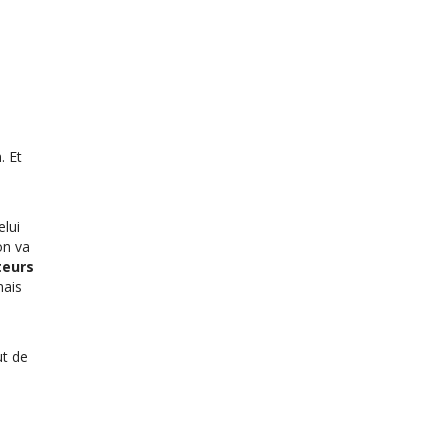
a
. Et
elui
on va
teurs
mais
ut de