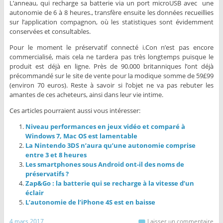
L’anneau, qui recharge sa batterie via un port microUSB avec une
autonomie de 6 à 8 heures., transfère ensuite les données recueillies
sur l’application compagnon, où les statistiques sont évidemment
conservées et consultables.
Pour le moment le préservatif connecté i.Con n’est pas encore
commercialisé, mais cela ne tardera pas très longtemps puisque le
produit est déjà en ligne. Près de 90.000 britanniques l’ont déjà
précommandé sur le site de vente pour la modique somme de 59£99
(environ 70 euros). Reste à savoir si l’objet ne va pas rebuter les
amantes de ces acheteurs, ainsi dans leur vie intime.
Ces articles pourraient aussi vous intéresser:
Niveau performances en jeux vidéo et comparé à
Windows 7, Mac OS est lamentable
La Nintendo 3DS n’aura qu’une autonomie comprise
entre 3 et 8 heures
Les smartphones sous Android ont-il des noms de
préservatifs ?
Zap&Go : la batterie qui se recharge à la vitesse d’un
éclair
L’autonomie de l’iPhone 4S est en baisse
4 mars 2017
Laisser un commentaire