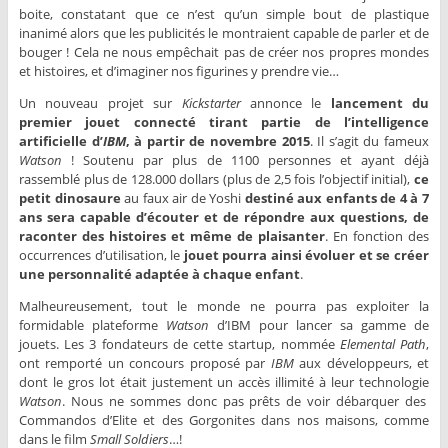
boite, constatant que ce n’est qu’un simple bout de plastique
inanimé alors que les publicités le montraient capable de parler et de
bouger ! Cela ne nous empêchait pas de créer nos propres mondes
et histoires, et d’imaginer nos figurines y prendre vie…
Un nouveau projet sur
Kickstarter
annonce le
lancement du
premier jouet connecté tirant partie de l’intelligence
artificielle d’
IBM
, à partir de novembre 2015
. Il s’agit du fameux
Watson
! Soutenu par plus de 1100 personnes et ayant déjà
rassemblé plus de 128.000 dollars (plus de 2,5 fois l’objectif initial),
ce
petit dinosaure
au faux air de Yoshi
destiné aux enfants de 4 à 7
ans sera capable d’écouter et de répondre aux questions, de
raconter des histoires et même de plaisanter
. En fonction des
occurrences d’utilisation, le
jouet pourra ainsi évoluer et se créer
une personnalité adaptée à chaque enfant
.
Malheureusement, tout le monde ne pourra pas exploiter la
formidable plateforme
Watson
d’IBM pour lancer sa gamme de
jouets. Les 3 fondateurs de cette startup, nommée
Elemental Path
,
ont remporté un concours proposé par
IBM
aux développeurs, et
dont le gros lot était justement un accès illimité à leur technologie
Watson
. Nous ne sommes donc pas prêts de voir débarquer des
Commandos d’Elite et des Gorgonites dans nos maisons, comme
dans le film
Small Soldiers
…!