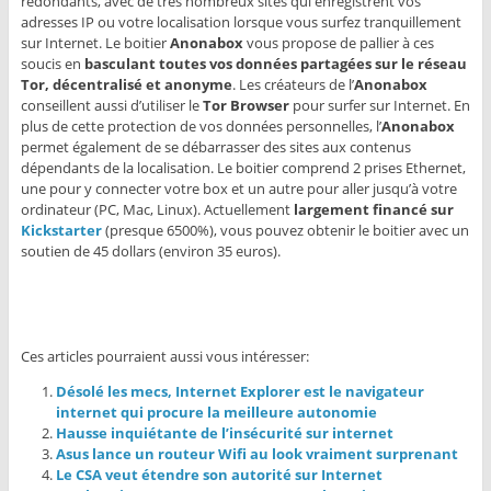
redondants, avec de très nombreux sites qui enregistrent vos
adresses IP ou votre localisation lorsque vous surfez tranquillement
sur Internet. Le boitier
Anonabox
vous propose de pallier à ces
soucis en
basculant toutes vos données partagées sur le réseau
Tor, décentralisé et anonyme
. Les créateurs de l’
Anonabox
conseillent aussi d’utiliser le
Tor Browser
pour surfer sur Internet. En
plus de cette protection de vos données personnelles, l’
Anonabox
permet également de se débarrasser des sites aux contenus
dépendants de la localisation. Le boitier comprend 2 prises Ethernet,
une pour y connecter votre box et un autre pour aller jusqu’à votre
ordinateur (PC, Mac, Linux). Actuellement
largement financé sur
Kickstarter
(presque 6500%), vous pouvez obtenir le boitier avec un
soutien de 45 dollars (environ 35 euros).
Ces articles pourraient aussi vous intéresser:
Désolé les mecs, Internet Explorer est le navigateur
internet qui procure la meilleure autonomie
Hausse inquiétante de l’insécurité sur internet
Asus lance un routeur Wifi au look vraiment surprenant
Le CSA veut étendre son autorité sur Internet