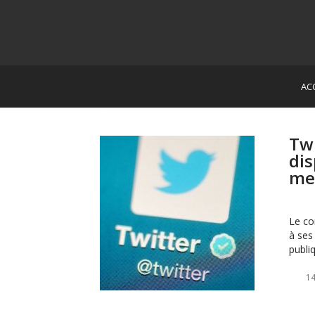
AC
Twi
dis
me
Le co
à ses
publ
14