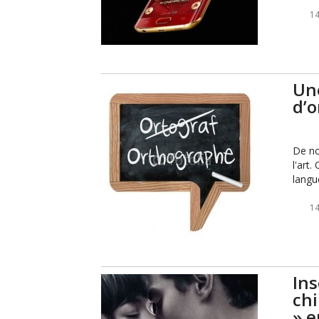
14
Un
d’o
De no
l'art
langu
14
Ins
chi
» e