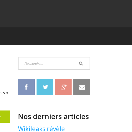
T
ets »
Nos derniers articles
e
Wikileaks révèle