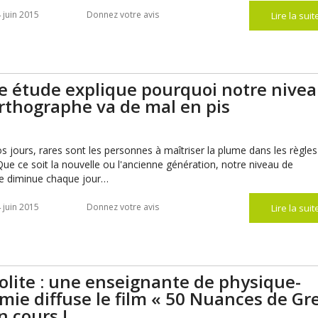
 juin 2015
Donnez votre avis
Lire la suit
e étude explique pourquoi notre nive
rthographe va de mal en pis
s jours, rares sont les personnes à maîtriser la plume dans les règle
. Que ce soit la nouvelle ou l'ancienne génération, notre niveau de
e diminue chaque jour…
 juin 2015
Donnez votre avis
Lire la suit
olite : une enseignante de physique-
mie diffuse le film « 50 Nuances de Gr
n cours !