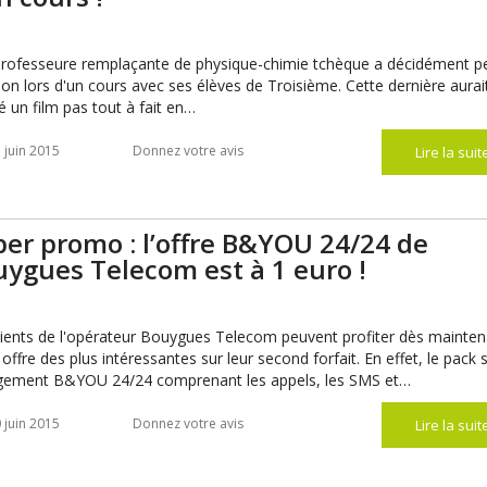
rofesseure remplaçante de physique-chimie tchèque a décidément p
ison lors d'un cours avec ses élèves de Troisième. Cette dernière aurai
sé un film pas tout à fait en…
 juin 2015
Donnez votre avis
Lire la suit
er promo : l’offre B&YOU 24/24 de
ygues Telecom est à 1 euro !
lients de l'opérateur Bouygues Telecom peuvent profiter dès mainte
 offre des plus intéressantes sur leur second forfait. En effet, le pack 
ement B&YOU 24/24 comprenant les appels, les SMS et…
 juin 2015
Donnez votre avis
Lire la suit