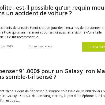
olite : est-il possible qu’un requin meu
s un accident de voiture ?
ccidents de la route tuent chaque jour des centaines de personnes, 
urait cru qu'un animal marin pourrait lui aussi être victime d'une telle
die ? Ce fut récemment le…
 juin 2015
Donnez votre avis
Lire la suit
penser 91.000$ pour un Galaxy Iron Ma
s semble-t-il sensé ?
ient chinois vient de dépenser la somme colossale de 91.000 dollars 
rir un Galaxy S6 EDGE de Samsung. Certes, le prix du téléphone que l'
ît n'est pas…