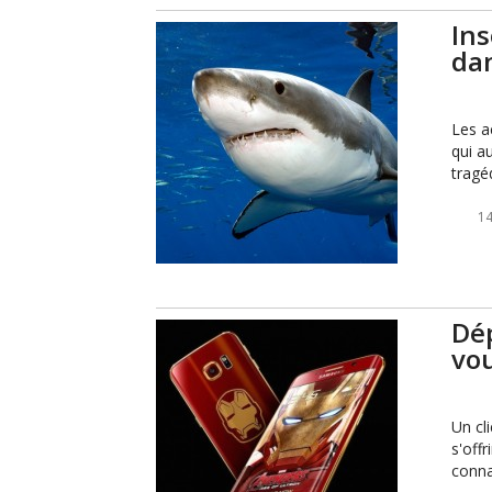
Ins
dan
Les a
qui a
tragé
14
Dé
vou
Un cl
s'off
conna