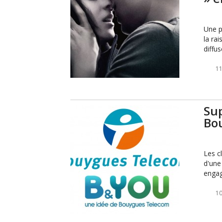
Une p
la ra
diffu
11
Sup
Bou
Les c
d'une
engag
10