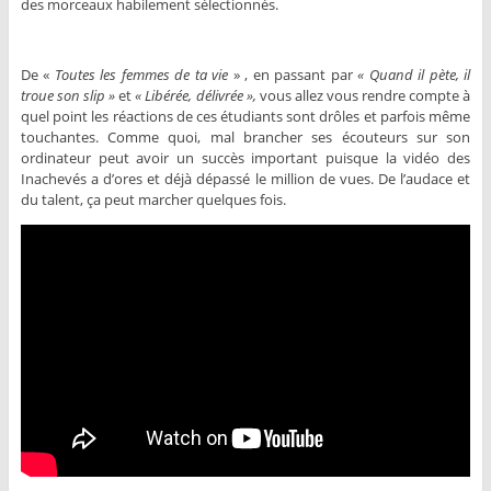
des morceaux habilement sélectionnés.
De «
Toutes les femmes de ta vie
» , en passant par
« Quand il pète, il
troue son slip »
et
« Libérée, délivrée »,
vous allez vous rendre compte à
quel point les réactions de ces étudiants sont drôles et parfois même
touchantes. Comme quoi, mal brancher ses écouteurs sur son
ordinateur peut avoir un succès important puisque la vidéo des
Inachevés a d’ores et déjà dépassé le million de vues. De l’audace et
du talent, ça peut marcher quelques fois.